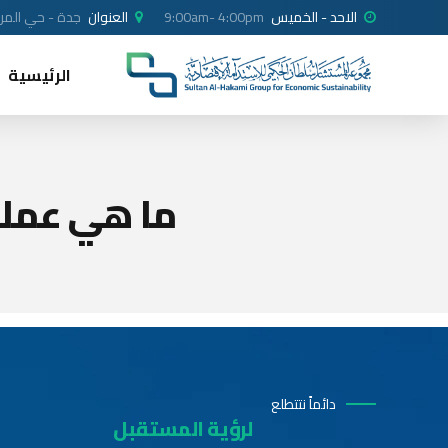
الاحد - الخميس
9:00am- 4:00pm
العنوان
جدة - حي المرجا
الرئيسية
ما هي عملية
دائماً نتتطلع
لرؤية المستقبل