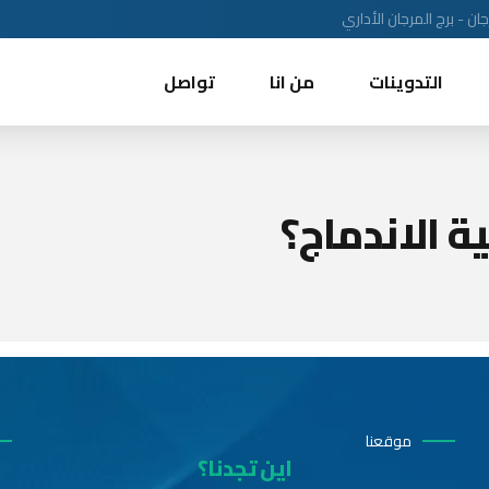
ن - برج المرجان الأداري
التدوينات
من انا
تواصل
 الاندماج؟
موقعنا
اين تجدنا؟