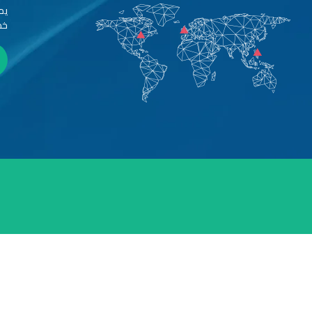
يم
خد