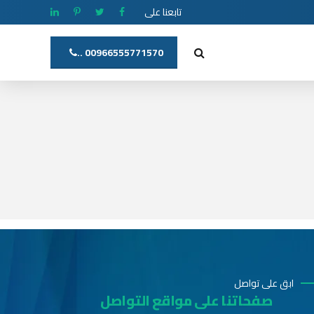
تابعنا على
00966555771570 ..
ابق على تواصل
صفحاتنا على مواقع التواصل