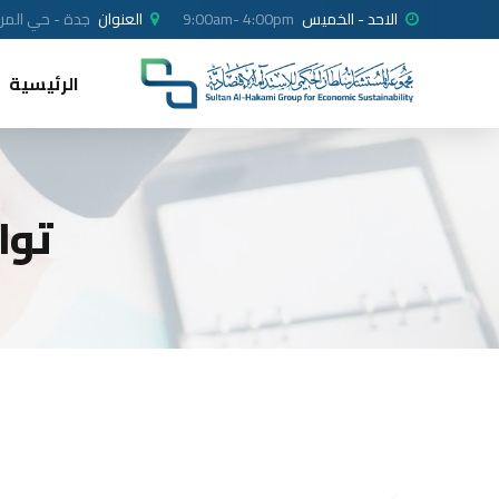
الاحد - الخميس
9:00am- 4:00pm
العنوان
جدة - حي المرجا
الرئيسية
توا