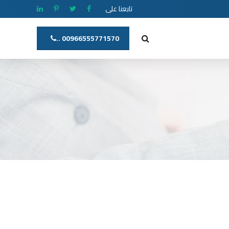
تابعنا على
00966555771570 ..