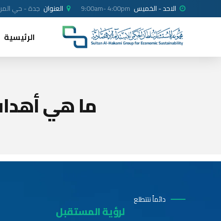
الاحد - الخميس
9:00am- 4:00pm
العنوان
جدة - حي المرجا
الرئيسية
ما هي أهداف
دائماً نتتطلع
لرؤية المستقبل