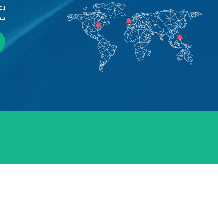
يم
خد