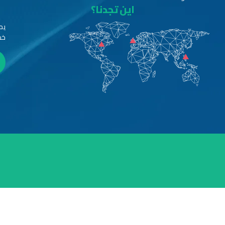
اين تجدنا؟
يم
خد