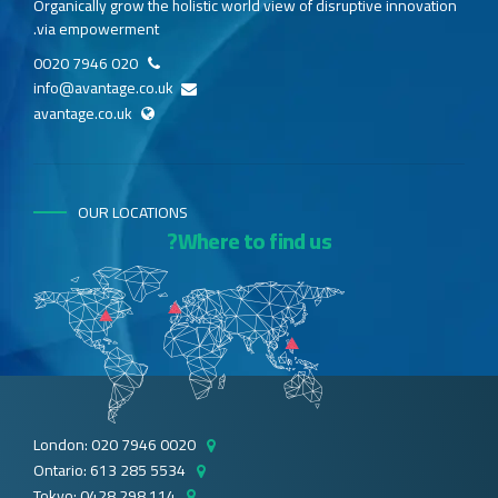
Organically grow the holistic world view of disruptive innovation
via empowerment.
020 7946 0020
info@avantage.co.uk
avantage.co.uk
OUR LOCATIONS
Where to find us?
London: 020 7946 0020
Ontario: 613 285 5534
Tokyo: 0428 298 114