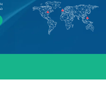
يم
خد