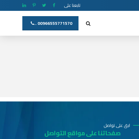
تابعنا على
00966555771570 ..
ابق على تواصل
صفحاتنا على مواقع التواصل