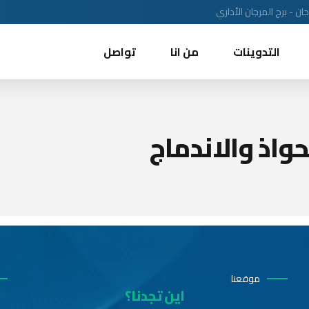
ن - برج المرجان الأداري
التدوينات
من انا
تواصل
واذ والاندماج
موقعنا
اين تجدنا؟