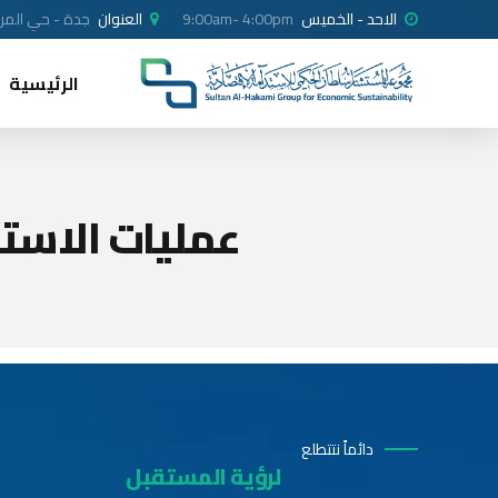
الاحد - الخميس
9:00am- 4:00pm
العنوان
جدة - حي المرجا
الرئيسية
عمليات الاستح
دائماً نتتطلع
لرؤية المستقبل