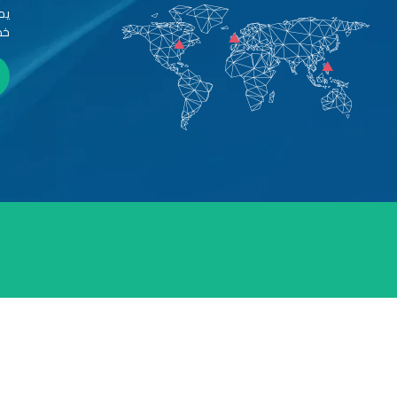
يم
خد