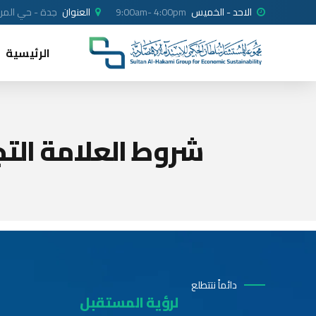
الاحد - الخميس
9:00am- 4:00pm
العنوان
جدة - حي المرجا
الرئيسية
شروط العلامة التج
دائماً نتتطلع
لرؤية المستقبل