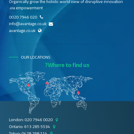
Organically grow the holistic world view of disruptive innovation
via empowerment.
020 7946 0020
info@avantage.co.uk
avantage.co.uk
OUR LOCATIONS
Where to find us?
London: 020 7946 0020
Ontario: 613 285 5534
Tokyo: 0428 298 114