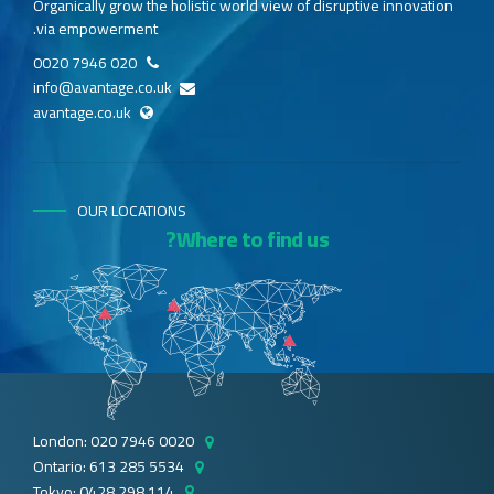
Organically grow the holistic world view of disruptive innovation
via empowerment.
020 7946 0020
info@avantage.co.uk
avantage.co.uk
OUR LOCATIONS
Where to find us?
London: 020 7946 0020
Ontario: 613 285 5534
Tokyo: 0428 298 114