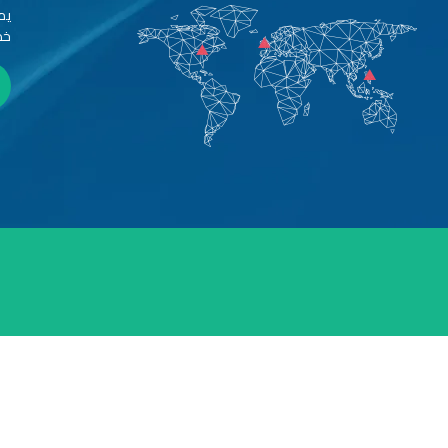
يم
خد