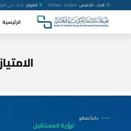
الاحد - الخميس
9:00am- 4:00pm
العنوان
جدة - حي المرجا
الرئيسية
الامتياز
دائماً نتتطلع
لرؤية المستقبل