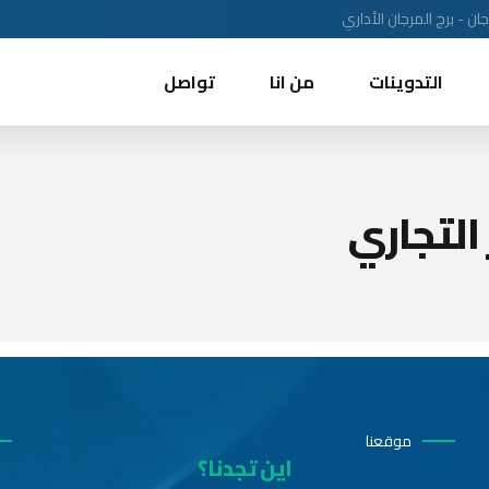
ن - برج المرجان الأداري
التدوينات
من انا
تواصل
 التجاري
موقعنا
اين تجدنا؟