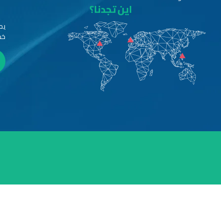
اين تجدنا؟
يم
خد