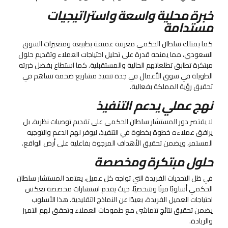
خبرة محلية واسعة واستراتيجيات
مستدامة
كما يمتلك سلطان الحكمي معرفة عميقة بطبيعة ومتغيرات السوق
السعودي، مما يمنحه قدرة على تحليل احتياجات العملاء وتقديم حلول
مبتكرة تطابق تطلعاتهم الحالية والمستقبلية. كما استطاع بفضل خبرته
الطويلة في سوق الأعمال في جدة تنفيذ مشاريع ضخمة تساهم في
تحقيق رؤية المملكة بفعالية.
نهج عملي يدعم التنفيذ
لا يقتصر دور المستشار سلطان الحكمي على تقديم توصيات نظرية، بل
يرافق عملاءه خطوة بخطوة في التنفيذ، ليوفر لهم الدعم والتوجيه
المستمر، ويضمن تحقيق الأهداف المرجوة بفاعلية على أرض الواقع.
حلول مبتكرة ومخصصة
في ظل التحديات الفريدة التي تواجه كل عميل، يعتمد المستشار سلطان
الحكمي أسلوبًا مرنًا وشخصيًا، حيث يقدم استشارات مخصصة تعكس
احتياجات العميل الفريدة، بعيدًا عن النماذج التقليدية. هذا الأسلوب
يضمن تحقيق نتائج تتماشى مع طموحات العملاء وتحقق لهم التميز
والريادة.