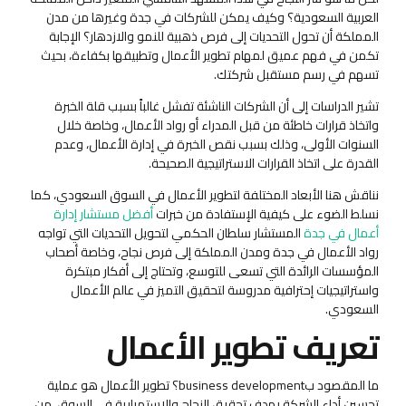
العربية السعودية؟ وكيف يمكن للشركات في جدة وغيرها من مدن
المملكة أن تحول التحديات إلى فرص ذهبية للنمو والازدهار؟ الإجابة
تكمن في فهم عميق لمهام تطوير الأعمال وتطبيقها بكفاءة، بحيث
تسهم في رسم مستقبل شركتك.
تشير الدراسات إلى أن الشركات الناشئة تفشل غالباً بسبب قلة الخبرة
واتخاذ قرارات خاطئة من قبل المدراء أو رواد الأعمال، وخاصة خلال
السنوات الأولى، وذلك بسبب نقص الخبرة في إدارة الأعمال، وعدم
القدرة على اتخاذ القرارات الاستراتيجية الصحيحة.
نناقش هنا الأبعاد المختلفة لتطوير الأعمال في السوق السعودي، كما
نسلط الضوء على كيفية الإستفادة من خبرات
أفضل مستشار إدارة
أعمال في جدة
المستشار سلطان الحكمي لتحويل التحديات التي تواجه
رواد الأعمال في جدة ومدن المملكة إلى فرص نجاح، وخاصة أصحاب
المؤسسات الرائدة التي تسعى للتوسع، وتحتاج إلى أفكار مبتكرة
واستراتيجيات إحترافية مدروسة لتحقيق التميز في عالم الأعمال
السعودي.
تعريف تطوير الأعمال
ما المقصود بbusiness development؟ تطوير الأعمال هو عملية
تحسين أداء الشركة بهدف تحقيق النجاح والاستمرارية في السوق، من