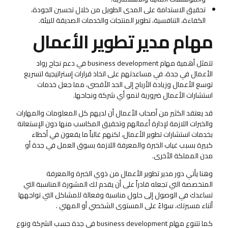
تحقيق الاستدامة على المدى الطويل من خلال تحسين الجودة،
الكفاءة، التنافسية، تطوير المنتجات والخدمات الصديقة للبيئة.
مهام مدير تطوير الأعمال
تتمثل أهمية مهام business development في دعم نجاح رواد
الأعمال في جدة، في مساعدتهم على اتخاذ قرارات إستراتيجية لتسريع
توسع الأعمال وزيادة الأرباح إلى الحد الأقصى، مما جعل خدمات
استشارات الأعمال ضرورية لنمو أي شركة ونجاحها.
قد يعتقد الكثير من أصحاب الأعمال أن لديهم كل المعلومات والمهارات
والخبرات اللازمة لإدارة أعمالهم وتحقيق المكاسب منها دون الإستعانة
بخدمات استشارات تطوير الأعمال، لكنهم غالباً ما يقعون في أخطاء
كبيرة بسبب غياب الخبرة والمعرفة اللازمة بسوق العمل في جدة أو
مدن المملكة الأخرى.
وهنا يأتي دور مدير تطوير الأعمال من ذوي الخبرة والمعرفة
المتخصصة التي تجعله قادراً على أن يقدم لك المشورة المناسبة التي
تساعدك في الوصول إلى حلول مناسبة وفعالة للمشاكل التي تواجهها
أثناء مسيرتك، سواءً على المستوى الشخصي أو المهني .
كما تتنوع مهام business development في جدة حسب الشركة ونوع