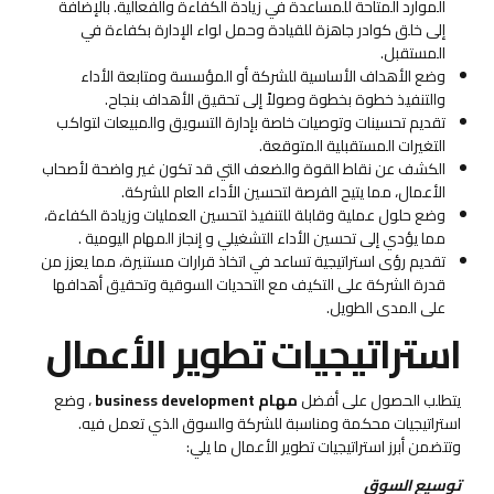
الموارد المتاحة للمساعدة في زيادة الكفاءة والفعالية. بالإضافة
إلى خلق كوادر جاهزة للقيادة وحمل لواء الإدارة بكفاءة في
المستقبل.
وضع الأهداف الأساسية للشركة أو المؤسسة ومتابعة الأداء
والتنفيذ خطوة بخطوة وصولاً إلى تحقيق الأهداف بنجاح.
تقديم تحسينات وتوصيات خاصة بإدارة التسويق والمبيعات لتواكب
التغيرات المستقبلية المتوقعة.
الكشف عن نقاط القوة والضعف التي قد تكون غير واضحة لأصحاب
الأعمال، مما يتيح الفرصة لتحسين الأداء العام للشركة.
وضع حلول عملية وقابلة للتنفيذ لتحسين العمليات وزيادة الكفاءة،
مما يؤدي إلى تحسين الأداء التشغيلي و إنجاز المهام اليومية .
تقديم رؤى استراتيجية تساعد في اتخاذ قرارات مستنيرة، مما يعزز من
قدرة الشركة على التكيف مع التحديات السوقية وتحقيق أهدافها
على المدى الطويل.
استراتيجيات تطوير الأعمال
يتطلب الحصول على أفضل
مهام business development
، وضع
استراتيجيات محكمة ومناسبة للشركة والسوق الذي تعمل فيه.
وتتضمن أبرز استراتيجيات تطوير الأعمال ما يلي:
توسيع السوق