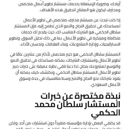
أرباحك، وضرورة الإستعانة بخدمات مستشار تطوير أعمال متخصص
ومحترف ليكون هو المفتاح لتحقيق هذه الأهداف.
إذا كنت تبحث عن مستشار محترف متخصص في تطوير الأعمال
لمساعدتك في تحقيق النجاح والنمو الذي تطمح إليه، فإن المستشار
سلطان الحكمي هو الشريك المناسب لك، حيث يقدم لك خدمات
متكاملة ومبتكرة في تطوير الأعمال، بما في ذلك تحليل السوق، وتطوير
الاستراتيجيات، وإدارة المشروعات، وبناء العلاقات، وتحسين الأداء.
المستشار سلطان الحكمي هو خبير متخصص لأكثر من عشرين عامًا في
تطوير الأعمال واستشارات الشركات، يمكنه مساعدتك في تحقيق النمو
والتوسع لمشروعك بنجاح، لذا دعنا نلقي نظرة عميقة على خبرات خبير
تطوير الأعمال المستشار سلطان الحكمي، ونكتشف كيف يمكنه أن
يقود شركتك نحو النجاح والتميز وسط منافسيك في جدة وسوق
الأعمال السعودي.
نبذة مختصرة عن خبرات
المستشار سلطان محمد
الحكمي
قد يكتفي البعض بإدارة مؤسسته منفرداً دون استشارات من أحد، ولكن
بالإعتماد على خدمات خبير تطوير أعمال إداري في جدة، ستجني الخير