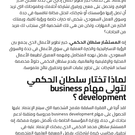
الوفير، وتحصل على معين ورفيق تشاركه أحلامك وطموحاتك التي تريد
أن تصل إليها مؤسستك أو شركتك، لتحتل مكانة تنافسية في جدة
وسوق العمل السعودي، شخص له خبرات خاصة ورؤية ثاقبة، ويمتلك
الكثير من المهارات، ولكن من هي تلك الشخصية التي ستجلب لك مزيد
من النجاحات؟
إنه
المستشار سلطان الحكمي
، خبير تطوير الأعمال الذي يجمع بين
الرؤية الاستراتيجية والخبرة العملية في سوق الأعمال في جدة والسوق
السعودي. بفضل نهجه المتكامل وفهمه العميق لطبيعة الأعمال
المحلية والإقليمية والعالمية، يقدم سلطان الحكمي حلولاً مخصصة
تساعد الشركات على تجاوز عقبات النمو وتحقيق نتائج ملموسة.
لماذا تختار سلطان الحكمي
لتولى مهام business
development ؟
لقد أثرنا في الفقرة السابقة ملامح الشخصية التي سيتم الإعتماد عليها
للحصول على مهام business development مدروسة ومتقنة لدعم
نجاحك في جدة، وإدارة المؤسسة الخاصة بك بأفضل صورة ممكنة، إنه
المستشار سلطان محمد الحكمي الذي يمكنك الإعتماد عليه في
تحقيق مكاسب كبيرة لشركتك، بفضل المعرفة العلمية المتخصصة