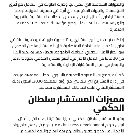
والمهارات الشخصية التي يتحلى بها وخبرته الطويلة في التعامل مع أعرق
المؤسسات والجهات الحكومية التي أثرت في مسيرته المهنية، ليصبح
مستشار تطوير أعمال بارع في عدد من المجالات الاستشارية والتدريبية،
والتي ستنعكس بالايجاب على وضع مؤسستك عندما تطلب خدماته
المتميزة.
إذا كنت تبحث عن خبير استشاري يمتلك خبرة طويلة، فريدة، وشاملة في
تطوير الأعمال والاستدامة الاقتصادية، فإن المستشار سلطان الحكمي
هو الخيار الأمثل لتحقيق أهدافك الطموحة. بفضل مسيرة تمتد لأكثر
من 20 عامًا من العمل الاحترافي، أصبح سلطان الحكمي نموذجًا للتميز
والابتكار في مجال الاستشارات الإدارية والاستثمارية.
كما أنه يجمع بين المعرفة العميقة بالسوق المحلي وموهبة فريدة
في إدارة المشاريع التي تتماشى مع رؤية المملكة 2030، ليكون بذلك
المستشار المثالي لتلبية احتياجاتك الاستشارية بفعالية.
مميزات المستشار سلطان
الحكمي
يتفرد المستشار سلطان الحكمي بمزايا استثنائية تجعله الخيار الأمثل
لتولي مهام business development ، مما يسهم في دعم نجاح رواد
الأعمال في جدة وتحقيق تطلعاتهم نحو النجاح والنمو المستدام.