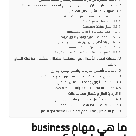
لماذا تختار سلطان الحكمي لتولى مهام business development ؟
مميزات المستشار سلطان الحكمي
خبرة محلية واسعة واستراتيجيات مستدامة
نهج عملي يدعم التنفيذ
حلول مبتكرة ومخصصة
أحدث التقنيات والأدوات الاستشارية
شبكة علاقات قوية وفرص تعاون فريدة
إنجازات أكاديمية ومهنية تدعم الخبرة العملية
شريك معتمد من الجهات الرسمية
تقديم مجموعة شاملة من الخدمات المتنوعة
خدمات تطوير الأعمال مع المستشار سلطان الحكمي: طريقك للنجاح
والتميز
خدمات تأسيس الشركات وتنظيم الهيكل الإداري
الاندماج والتحالفات الاستراتيجية: تعزيز القيم والشراكات
الاستثمار الأجنبي وخدمات الامتثال القانوني
خدمات الاستدامة ودعم رؤية المملكة 2030
إدارة المال والأعمال بفعالية عالية
التدريب والتأهيل: بناء كوادر قادرة على النجاح
بناء العلاقات التجارية والشراكات الناجحة
بادر بالتواصل معنا لدعم خطوتك القادمة نحو التميز
ما هي مهام business