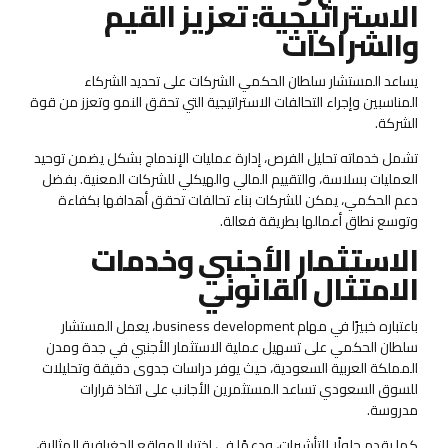
الاستراتيجية: تعزيز القيم
والشراكات
يساعد المستشار سلطان الحكمي الشركات على تحديد الشركاء
المناسبين وإجراء التحالفات الاستراتيجية التي تحقق النمو وتعزز من قوة
الشركة.
تشمل خدماته تحليل الفرص، إدارة عمليات الإندماج بشكل يضمن توحيد
العمليات بسلاسة، والتقييم المالي والهيكلي للشركات المعنية. بفضل
دعم الحكمي، يمكن للشركات بناء تحالفات تحقق أهدافها بكفاءة
وتوسع نطاق أعمالها بطريقة فعالة.
الاستثمار الأجنبي وخدمات
الامتثال القانوني
باعتباره خبيرًا في مهام business development، يعمل المستشار
سلطان الحكمي على تسهيل عملية الاستثمار الأجنبي في جدة ومدن
المملكة العربية السعودية، حيث يوفر دراسات جدوى دقيقة وتحليلات
للسوق السعودي تساعد المستثمرين الأجانب على اتخاذ قرارات
مدروسة.
كما يقدم حلولًا للتأشيرات، ودعمًا في اختيار المواقع الجغرافية المثالية،