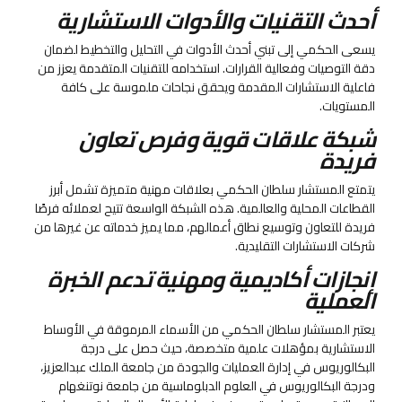
أحدث التقنيات والأدوات الاستشارية
يسعى الحكمي إلى تبني أحدث الأدوات في التحليل والتخطيط لضمان
دقة التوصيات وفعالية القرارات. استخدامه للتقنيات المتقدمة يعزز من
فاعلية الاستشارات المقدمة ويحقق نجاحات ملموسة على كافة
المستويات.
شبكة علاقات قوية وفرص تعاون
فريدة
يتمتع المستشار سلطان الحكمي بعلاقات مهنية متميزة تشمل أبرز
القطاعات المحلية والعالمية. هذه الشبكة الواسعة تتيح لعملائه فرصًا
فريدة للتعاون وتوسيع نطاق أعمالهم، مما يميز خدماته عن غيرها من
شركات الاستشارات التقليدية.
إنجازات أكاديمية ومهنية تدعم الخبرة
العملية
يعتبر المستشار سلطان الحكمي من الأسماء المرموقة في الأوساط
الاستشارية بمؤهلات علمية متخصصة، حيث حصل على درجة
البكالوريوس في إدارة العمليات والجودة من جامعة الملك عبدالعزيز،
ودرجة البكالوريوس في العلوم الدبلوماسية من جامعة نوتنغهام