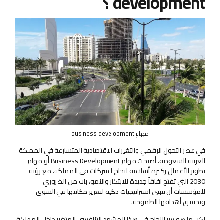
development ؟
مهام business development
في عصر التحول الرقمي والتغيرات الاقتصادية المتسارعة في المملكة
العربية السعودية، أصبحت مهام Business Development أو مهام
تطوير الأعمال ركيزة أساسية لنجاح الشركات في المملكة. مع رؤية
2030 التي تفتح آفاقاً جديدة للابتكار والنمو، بات من الضروري
للمؤسسات أن تتبنى استراتيجيات ذكية لتعزيز مكانتها في السوق
وتحقيق أهدافها الطموحة.
لكن ما هو سر النجاح في هذا المشهد التنافسي المتغير داخل المملكة