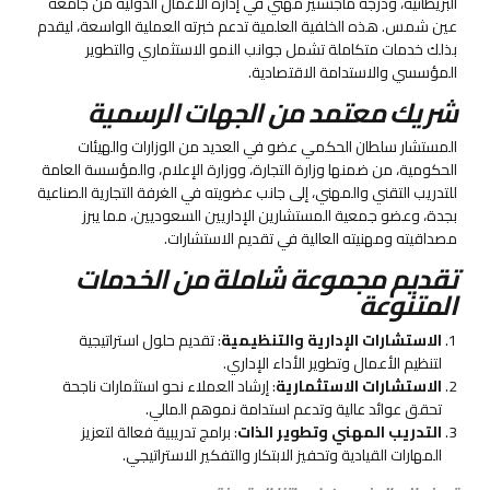
البريطانية، ودرجة ماجستير مهني في إدارة الأعمال الدولية من جامعة
عين شمس. هذه الخلفية العلمية تدعم خبرته العملية الواسعة، ليقدم
بذلك خدمات متكاملة تشمل جوانب النمو الاستثماري والتطوير
المؤسسي والاستدامة الاقتصادية.
شريك معتمد من الجهات الرسمية
المستشار سلطان الحكمي عضو في العديد من الوزارات والهيئات
الحكومية، من ضمنها وزارة التجارة، ووزارة الإعلام، والمؤسسة العامة
للتدريب التقني والمهني، إلى جانب عضويته في الغرفة التجارية الصناعية
بجدة، وعضو جمعية المستشارين الإداريين السعوديين، مما يبرز
مصداقيته ومهنيته العالية في تقديم الاستشارات.
تقديم مجموعة شاملة من الخدمات
المتنوعة
الاستشارات الإدارية والتنظيمية
: تقديم حلول استراتيجية
لتنظيم الأعمال وتطوير الأداء الإداري.
الاستشارات الاستثمارية
: إرشاد العملاء نحو استثمارات ناجحة
تحقق عوائد عالية وتدعم استدامة نموهم المالي.
التدريب المهني وتطوير الذات
: برامج تدريبية فعالة لتعزيز
المهارات القيادية وتحفيز الابتكار والتفكير الاستراتيجي.