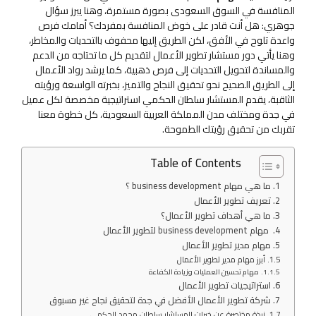
المنافسة في السوق السعودى بصورة مستمرة، وهنا يبرز سؤال
جوهري: هل أنت قادر على خوض المنافسة بمفردك؟ أمامك فرص
واعدة تلوح في الأفق، لكن الطريق إليها محفوف بالتحديات والمخاطر،
وهنا يأتي دور مستشار تطوير الأعمال لتقديم كل ما تحتاجه من الدعم
والمساندة لتحويل التحديات إلى فرص ذهبية، كما يرشد رواد الأعمال
إلى الطريق الصحيح نحو تحقيق النجاح والتميز، بخبرته الواسعة ورؤيته
الثاقبة، يقدم المستشار سلطان الحكمي استراتيجية مخصصة لكل عميل
في جدة ومختلف مدن المملكة العربية السعودية، كل خطوة معنا
تقربك من تحقيق رؤيتك الطموحة.
Table of Contents
ما هي مهام business development ؟
تعريف تطوير الأعمال
ما هي أهداف تطوير الأعمال؟
مهام business development لتطوير الأعمال
مهام مدير تطوير الأعمال
أبرز مهام مدير تطوير الأعمال
مهام تحسين العمليات وزيادة الكفاءة
استراتيجيات تطوير الأعمال
شركة تطوير الأعمال الأفضل في جدة لتحقيق نجاح غير مسبوق
نبذة مختصرة عن خبرات المستشار سلطان محمد الحكمي